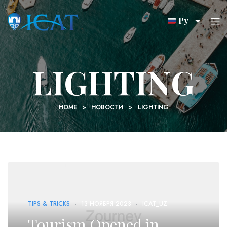
Ру
LIGHTING
HOME
>
НОВОСТИ
>
LIGHTING
TIPS & TRICKS
13 НОЯБРЯ 2023
ICAT_UZ
Tourism Opened in