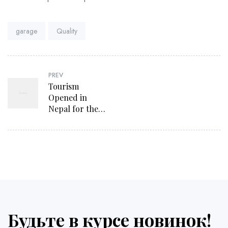
Tags:
garage
Quality
PREV
Tourism
Opened in
Nepal for the
Fully
Vaccinated
Tourists
Будьте в курсе новинок!