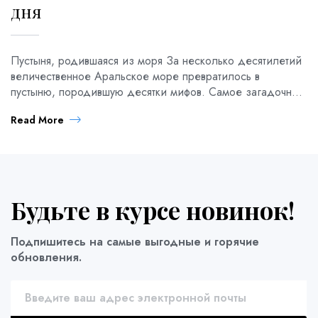
дня
Пустыня, родившаяся из моря За несколько десятилетий
величественное Аральское море превратилось в
пустыню, породившую десятки мифов. Самое загадочное
место региона — солончак Барсакельмес, окутанный
Read More
легендами, о которых вам расскажет наш опытный гид.
🌊 3-дневный тур к Аральскому морю и Барсакельмесу —
это мощный эмоциональный опыт: от осознания
масштабов экологической трагедии до восхищения
величием плато Устюрт […]
Будьте в курсе новинок!
Подпишитесь на самые выгодные и горячие
обновления.