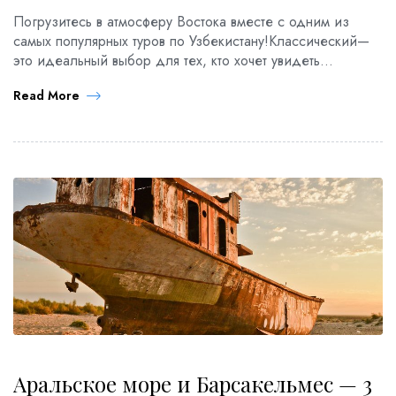
Погрузитесь в атмосферу Востока вместе с одним из
самых популярных туров по Узбекистану!Классический—
это идеальный выбор для тех, кто хочет увидеть
древнейшие города Средней Азии. Каждый день вас
Read More
ждут новые впечатления, интересные знакомства и живое
общение, а также комфортная организация путешествия
без забот. Вы полюбуетесь современным и энергичным
Ташкентом, очаруетесь величием архитектурных
ансамблей Самарканда, насладитесь […]
Аральское море и Барсакельмес — 3