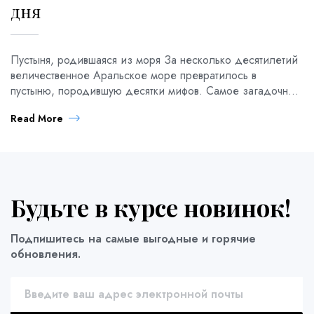
дня
Пустыня, родившаяся из моря За несколько десятилетий
величественное Аральское море превратилось в
пустыню, породившую десятки мифов. Самое загадочное
место региона — солончак Барсакельмес, окутанный
Read More
легендами, о которых вам расскажет наш опытный гид.
🌊 3-дневный тур к Аральскому морю и Барсакельмесу —
это мощный эмоциональный опыт: от осознания
масштабов экологической трагедии до восхищения
величием плато Устюрт […]
Будьте в курсе новинок!
Подпишитесь на самые выгодные и горячие
обновления.