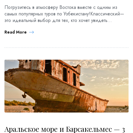
Погрузитесь в атмосферу Востока вместе с одним из
самых популярных туров по Узбекистану!Классический—
это идеальный выбор для тех, кто хочет увидеть
древнейшие города Средней Азии. Каждый день вас
Read More
ждут новые впечатления, интересные знакомства и живое
общение, а также комфортная организация путешествия
без забот. Вы полюбуетесь современным и энергичным
Ташкентом, очаруетесь величием архитектурных
ансамблей Самарканда, насладитесь […]
Аральское море и Барсакельмес — 3