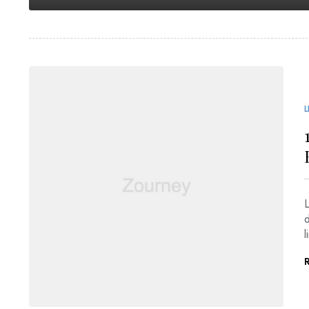
L
L
l