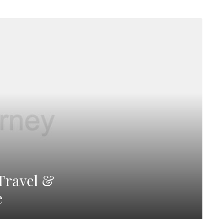
Travel &
e