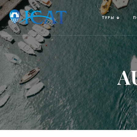
ТУРЫ 🡳
П
A