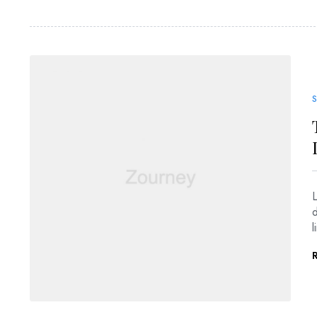
S
L
l