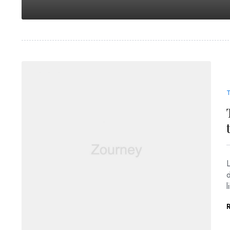
T
L
l