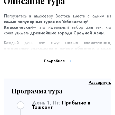
Описание тура
Погрузитесь в атмосферу Востока вместе с одним из
самых популярных туров по Узбекистану
!
Классический
— это идеальный выбор для тех, кто
хочет увидеть
древнейшие города Средней Азии
.
Каждый день вас ждут
новые впечатления,
интересные знакомства и живое общение
, а также
комфортная организация путешествия без забот. Вы
полюбуетесь современным и энергичным Ташкентом,
Подробнее
очаруетесь величием архитектурных ансамблей
Самарканда, насладитесь умиротворённой атмосферой
древней Бухары и прикоснётесь к истории в
легендарной Хиве. Этот маршрут подарит вам
Развернуть
эстетическое удовольствие, культурное
Программа тура
обогащение и воспоминания, которые останутся с
вами навсегда
.
День 1, Пт:
Прибытие в
Ташкент