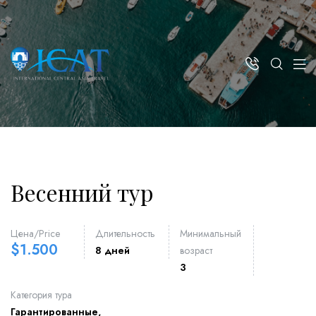
Весенний тур
Цена/Price
Длительность
Минимальный
$
1.500
8 дней
возраст
3
Категория тура
Гарантированные
,