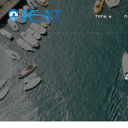
ТУРЫ 🡳
П